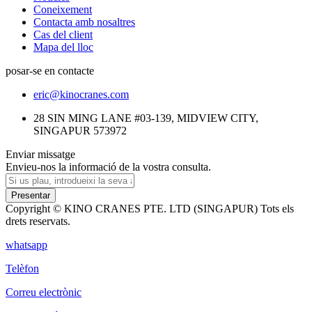
Coneixement
Contacta amb nosaltres
Cas del client
Mapa del lloc
posar-se en contacte
eric@kinocranes.com
28 SIN MING LANE #03-139, MIDVIEW CITY,
SINGAPUR 573972
Enviar missatge
Envieu-nos la informació de la vostra consulta.
Presentar
Copyright © KINO CRANES PTE. LTD (SINGAPUR) Tots els
drets reservats.
whatsapp
Telèfon
Correu electrònic