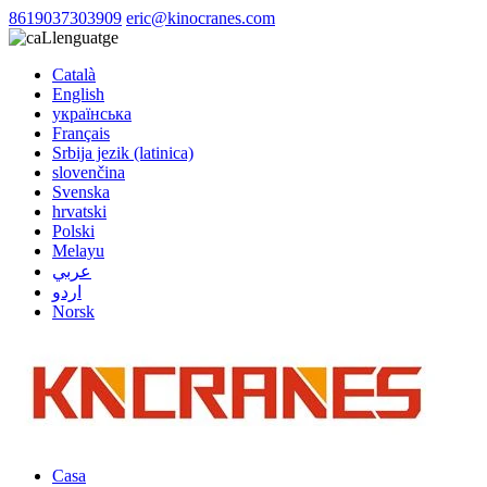
8619037303909
eric@kinocranes.com
Llenguatge
Català
English
українська
Français
Srbija jezik (latinica)
slovenčina
Svenska
hrvatski
Polski
Melayu
عربي
اردو
Norsk
Casa